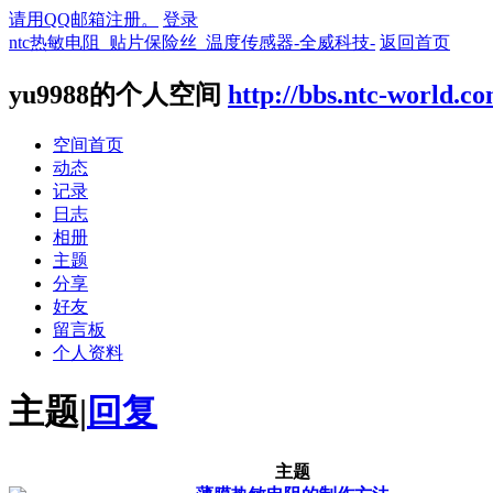
请用QQ邮箱注册。
登录
ntc热敏电阻_贴片保险丝_温度传感器-全威科技-
返回首页
yu9988的个人空间
http://bbs.ntc-world.c
空间首页
动态
记录
日志
相册
主题
分享
好友
留言板
个人资料
主题
|
回复
主题