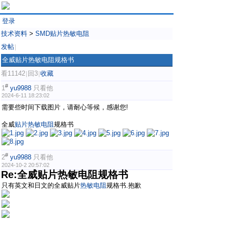
登录
技术资料
>
SMD贴片热敏电阻
发帖
|
全威贴片热敏电阻规格书
看11142
回3
收藏
|
|
#
1
yu9988
只看他
2024-6-11 18:23:02
需要些时间下载图片，请耐心等候，感谢您!
全威
贴片热敏电阻
规格书
#
2
yu9988
只看他
2024-10-2 20:57:02
Re:全威贴片热敏电阻规格书
只有英文和日文的全威贴片
热敏电阻
规格书.抱歉