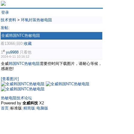
登录
技术资料
>
环氧封装热敏电阻
发帖
|
全威韩国NTC热敏电阻
看13066
回0
收藏
|
|
#
1
yu9988
只看他
2024-6-11 10:16:12
全威
韩国NTC
热敏电阻
需要些时间下载图片，请耐心等候，
感谢您!
[查看图片]
热敏电阻技术论坛
Powered by
全威科技
X2
首页
标准版
精简版
电脑版
|
|
|